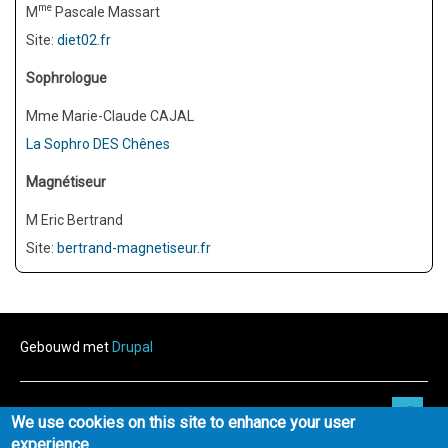
me
M
Pascale Massart
Site:
diet02.fr
Sophrologue
Mme Marie-Claude CAJAL
La Sophro DES Chênes
Magnétiseur
M Eric Bertrand
Site:
bertrand-magnetiseur.fr
Gebouwd met
Drupal
Developed by
Quilltez
We use cookies on this site to enhance your user
experience