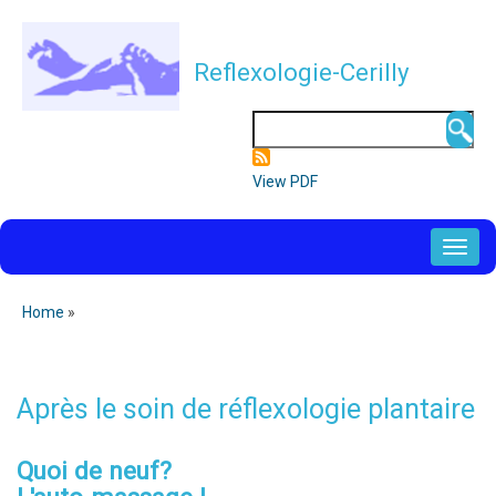
Overslaan
en
Reflexologie-Cerilly
naar
de
Zoeken
inhoud
gaan
View PDF
NAVIGATION
PRINCIPALE
Home
Kruimelpad
Après le soin de réflexologie plantaire
Quoi de neuf?