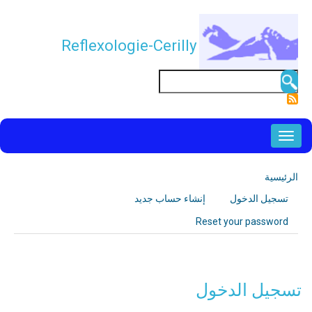
تجاوز
إلى
Reflexologie-Cerilly
المحتوى
الرئيسي
بحث
NAVIGATION
PRINCIPALE
الرئيسية
مسار
تسجيل الدخول
(علامة
إنشاء حساب جديد
التنقل
التبويبات
التبويب
Reset your password
الأساسية
النشطة)
تسجيل الدخول