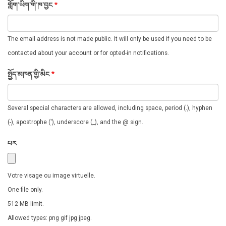
གློག་ཡིག་གི་ཁ་བྱང
The email address is not made public. It will only be used if you need to be
contacted about your account or for opted-in notifications.
སྤྱོད་མཁན་གྱི་མིང
Several special characters are allowed, including space, period (.), hyphen
(-), apostrophe ('), underscore (_), and the @ sign.
པར
Votre visage ou image virtuelle.
One file only.
512 MB limit.
Allowed types: png gif jpg jpeg.