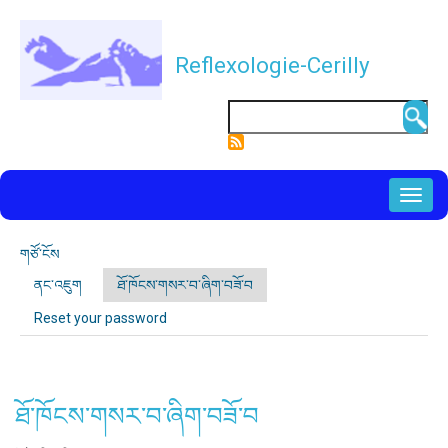
ནང་
དོན་
Reflexologie-Cerilly
གཙོ་
བོའི་
འཚོལ
སྟེང་
དུ་
NAVIGATION
སྐྱོད་
PRINCIPALE
པ
གཙོ་ངོས
ཕྱོགས་
ནང་འཇུག
ཐོ་ཁོངས་གསར་བ་ཞིག་བཟོ་བ
༼སྤྱོད་
སྟོན་
རྩ་
བཞིན་
ལམ་
Reset your password
བའི་
ཐིག
པའི་
ཤོག་
བྱང
ཤོག་
བྱང༽
ཐོ་ཁོངས་གསར་བ་ཞིག་བཟོ་བ