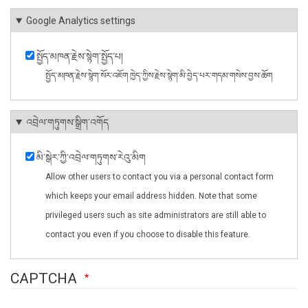
Google Analytics settings
སྤྱོད་མཁན་རྗེས་སྙེག་སྤྱོད་པ།
སྤྱོད་མཁན་རྗེས་སྙེག་སོར་འཇོག ཁྱེད་ཀྱིས་རྗེས་སྙེག་མི་བྱེད་པར་གདམ་གསེས་བྱས་ཆོག
འབྲེལ་གཏུགས་སྒྲིག་འགོད
མི་སྒེར་ཀྱི་འབྲེལ་གཏུགས་རེའུ་མིག
Allow other users to contact you via a personal contact form
which keeps your email address hidden. Note that some
privileged users such as site administrators are still able to
contact you even if you choose to disable this feature.
CAPTCHA